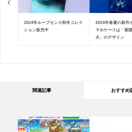
ット
2024年ループセンス秋冬コレク
2024年春夏の新
1st
ション販売中
マホケースは「紫
日に各種
火」のデザイン
信開始
関連記事
おすすめ